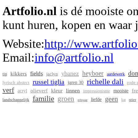
Artfolio.nl
is dé mooiste on
kunt huren, kopen en waar j
Website:
http://www.artfolio
Email:
info@artfolio.nl
heyboer
dom
ybanez
fields
kikkers
jaclyn
tip
aardewerk
richelle dali
russel tiglia
jaren 30
lyrisch abstrct
rode
verf
kleur
linnen
olieverf
fr
acryl
mooiste
impressionisme
familie
groen
geen
liefde
landschappelijk
stier
kat
echtpaar