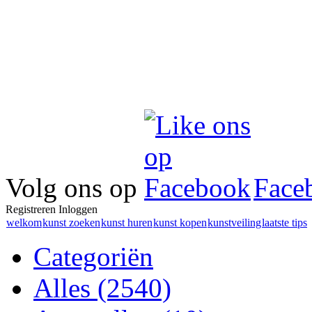
Volg ons op
Face
Registreren
Inloggen
welkom
kunst zoeken
kunst huren
kunst kopen
kunstveiling
laatste tips
Categoriën
Alles
(2540)